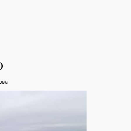
О
ова