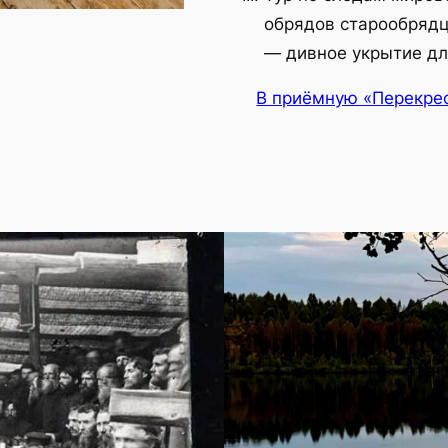
обрядов старообрядц
— дивное укрытие дл
В приёмную «Перекре