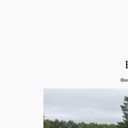
Перейти
к
содержимому
Фи