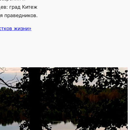
ев: град Китеж
я праведников.
стков жизни»