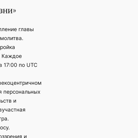
зни»
пление главы
 молитва.
тройка
 Каждое
в 17:00 по UTC
овекоцентричном
я персональных
ьств и
вучастная
тра.
осу.
оззрения и